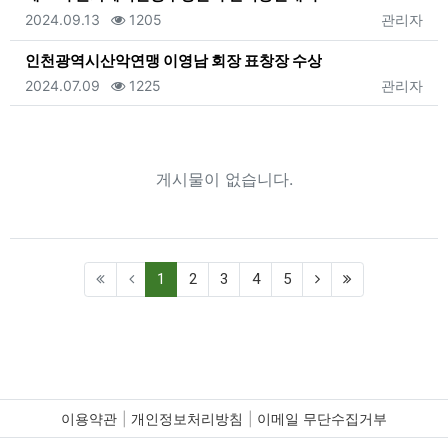
등록일
조회
등록자
2024.09.13
1205
관리자
인천광역시산악연맹 이영남 회장 표창장 수상
등록일
조회
등록자
2024.07.09
1225
관리자
게시물이 없습니다.
(current)
1
2
3
4
5
이용약관
개인정보처리방침
이메일 무단수집거부