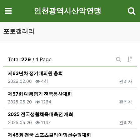
기
메뉴
인천광역시산악연맹
포토갤러리
게시
Total
229
/ 1 Page
게시판 검
제63년차 정기대의원 총회
등록일
조회
등록자
2026.02.06
441
관리자
제57회 대통령기 전국등산대회
등록일
조회
등록자
2025.05.20
1264
관리자
2025 전국생활체육대축전 개최
등록일
조회
등록자
2025.05.20
1147
관리자
제45회 전국 스포츠클라이밍선수권대회