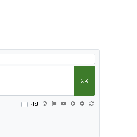
등록
이모티콘
폰트어썸
동영상
댓글창 늘이기
댓글창 줄이기
새 댓글 작성
비밀