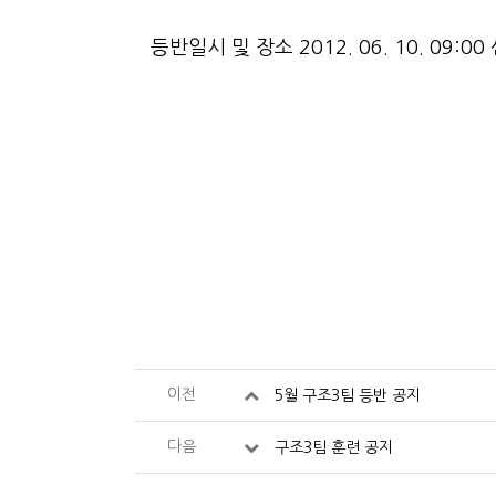
본문
등반일시 및 장소 2012. 06. 10. 0
관련자료
이전
5월 구조3팀 등반 공지
다음
구조3팀 훈련 공지