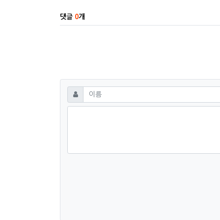
댓글
0
개
댓글쓰기
필수
이름
숫자음성듣기
새로고침