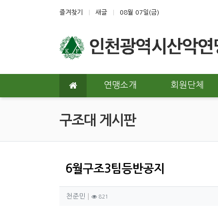
상단 네비
즐겨찾기
새글
08월 07일(금)
메인 메뉴
연맹소개
회원단체
구조대 게시판
6월구조3팀등반공지
작성자 정보
작성
조회
천준민
821
컨텐츠 정보